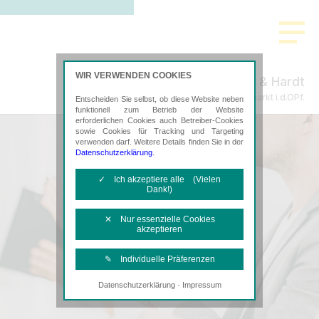
WIR VERWENDEN COOKIES
Böhm & Hardt
Steuerberatung in Neumarkt i.d.OPf.
Entscheiden Sie selbst, ob diese Website neben
funktionell zum Betrieb der Website
erforderlichen Cookies auch Betreiber-Cookies
sowie Cookies für Tracking und Targeting
verwenden darf. Weitere Details finden Sie in der
Datenschutzerklärung
.
✓ Ich akzeptiere alle (Vielen
Dank!)
✕ Nur essenzielle Cookies
akzeptieren
✎ Individuelle Präferenzen
·
Datenschutzerklärung
Impressum
Notwendige Cookies
Diese Cookies sind erforderlich, um die
grundlegende Funktionalität der Website