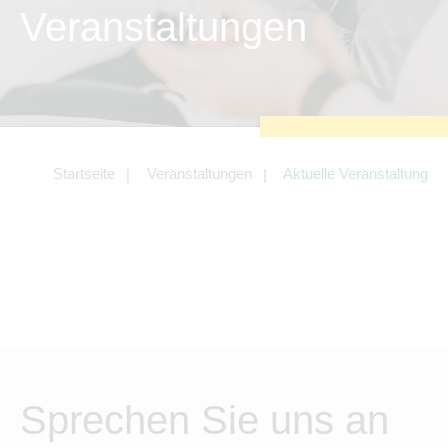
zu sichern.
Veranstaltungen
Tracking- und Targeting-Cookies
Diese Cookies sind erforderlich, um
unsere Website auf Ihre Bedürfnisse hin
zu optimieren. Hierzu gehört eine
bedarfsgerechte Gestaltung und
fortlaufende Verbesserung unseres
Angebotes einschließlich der
Verknüpfung zu Social-Media-
Angeboten von z.B. Facebook und
Startseite
Veranstaltungen
Aktuelle Veranstaltung
LinkedIn.
Betreibercookies
Diese Cookies sind erforderlich, um z.B.
Google Maps zu nutzen oder
eingebettete Videos abspielen zu
können.
Sprechen Sie uns an