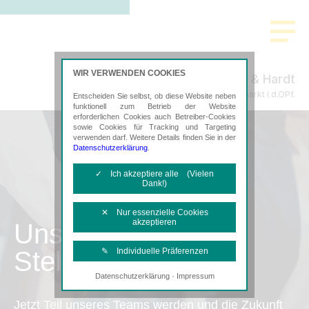
WIR VERWENDEN COOKIES
Böhm & Hardt
Steuerberatung in Neumarkt i.d.OPf.
Entscheiden Sie selbst, ob diese Website neben
funktionell zum Betrieb der Website
erforderlichen Cookies auch Betreiber-Cookies
sowie Cookies für Tracking und Targeting
verwenden darf. Weitere Details finden Sie in der
Datenschutzerklärung
.
✓ Ich akzeptiere alle (Vielen
Dank!)
✕ Nur essenzielle Cookies
akzeptieren
Unsere
Stellenangebote
✎ Individuelle Präferenzen
·
Datenschutzerklärung
Impressum
Notwendige Cookies
Diese Cookies sind erforderlich, um die
Jetzt Teil unseres Teams werden und die Zukunft
grundlegende Funktionalität der Website