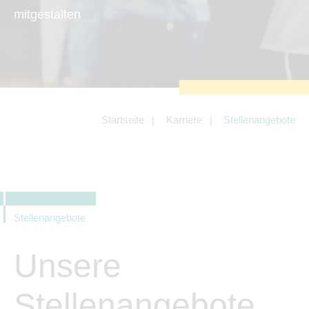
zu sichern.
mitgestalten
Tracking- und Targeting-Cookies
Diese Cookies sind erforderlich, um
unsere Website auf Ihre Bedürfnisse hin
zu optimieren. Hierzu gehört eine
bedarfsgerechte Gestaltung und
fortlaufende Verbesserung unseres
Angebotes einschließlich der
Verknüpfung zu Social-Media-
Angeboten von z.B. Facebook und
Startseite
Karriere
Stellenangebote
LinkedIn.
Betreibercookies
Diese Cookies sind erforderlich, um z.B.
Google Maps zu nutzen oder
eingebettete Videos abspielen zu
können.
Stellenangebote
Unsere
Stellenangebote